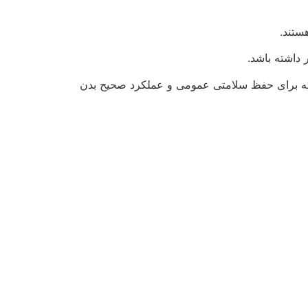
ستند.
 داشته باشد.
 مواد معدنی مهمی مانند ویتامین C، ویتامین A، پتاسیم و آهن هستند که برای حفظ سلامتی عمومی و عملکرد صحیح بدن